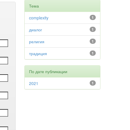
Тема
complexity
1
диалог
1
религия
1
традиция
1
По дате публикации
2021
1