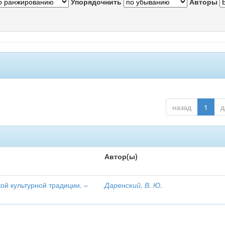
Упорядочнить
Авторы
назад
1
д
Автор(ы)
ой культурной традиции. –
Даренский, В. Ю.