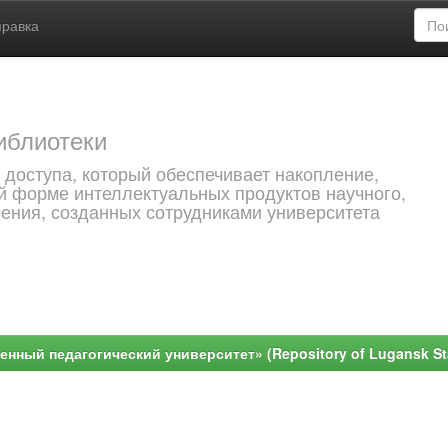
правка
иблиотеки
 доступа, который обеспечивает накопление,
й форме интеллектуальных продуктов научного,
чения, созданных сотрудниками университета
ный педагогический университет» (Repository of Lugansk Stat