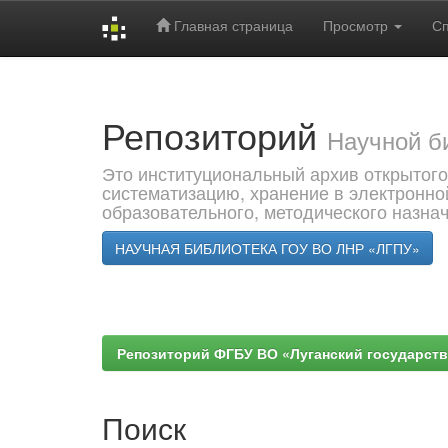
Главная страница
Просмотр
С
Skip
navigation
Репозиторий
Научной б
Это институциональный архив открытого
систематизацию, хранение в электронно
образовательного, методического назна
НАУЧНАЯ БИБЛИОТЕКА ГОУ ВО ЛНР «ЛГПУ»
Репозиторий ФГБУ ВО «Луганский государствен
Поиск