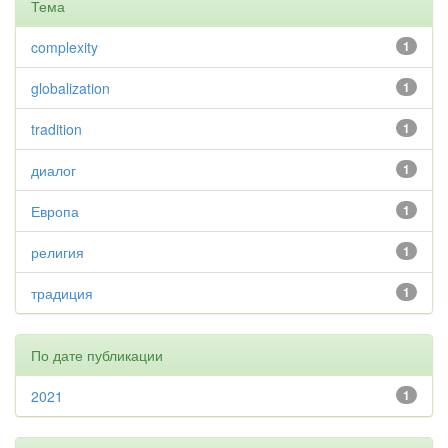
Тема
complexity
1
globalization
1
tradition
1
диалог
1
Европа
1
религия
1
традиция
1
По дате публикации
2021
1