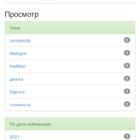
Просмотр
Тема
complexity
1
dialogue
1
tradition
1
диалог
1
Европа
1
сложность
1
По дате публикации
2021
1