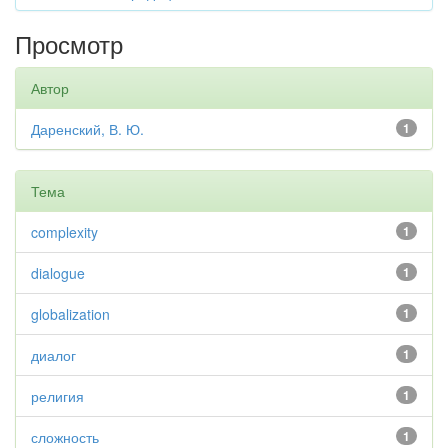
Просмотр
Автор
Даренский, В. Ю.
1
Тема
complexity
1
dialogue
1
globalization
1
диалог
1
религия
1
сложность
1