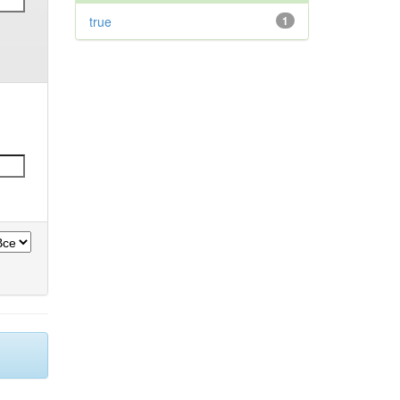
true
1