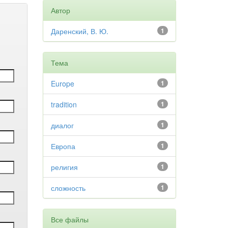
Автор
Даренский, В. Ю.
1
Тема
Europe
1
tradition
1
диалог
1
Европа
1
религия
1
сложность
1
Все файлы