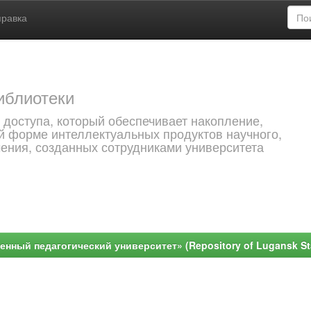
правка
иблиотеки
 доступа, который обеспечивает накопление,
й форме интеллектуальных продуктов научного,
чения, созданных сотрудниками университета
ный педагогический университет» (Repository of Lugansk Stat