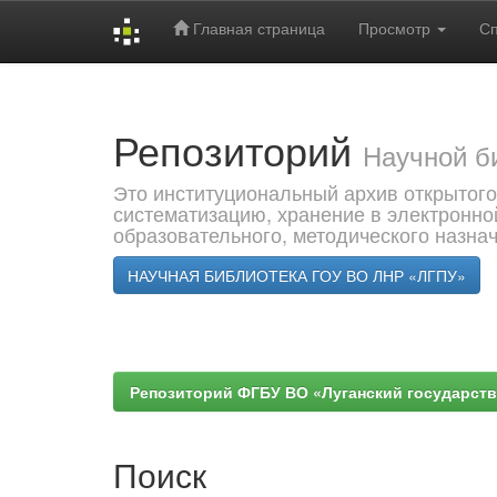
Главная страница
Просмотр
С
Skip
navigation
Репозиторий
Научной б
Это институциональный архив открытого
систематизацию, хранение в электронно
образовательного, методического назна
НАУЧНАЯ БИБЛИОТЕКА ГОУ ВО ЛНР «ЛГПУ»
Репозиторий ФГБУ ВО «Луганский государствен
Поиск