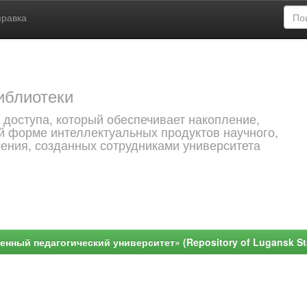
правка
иблиотеки
 доступа, который обеспечивает накопление,
й форме интеллектуальных продуктов научного,
чения, созданных сотрудниками университета
ный педагогический университет» (Repository of Lugansk Stat