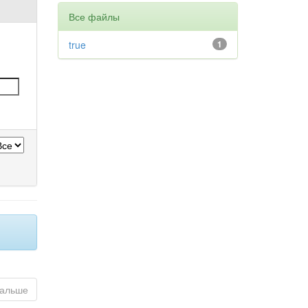
Все файлы
true
1
альше