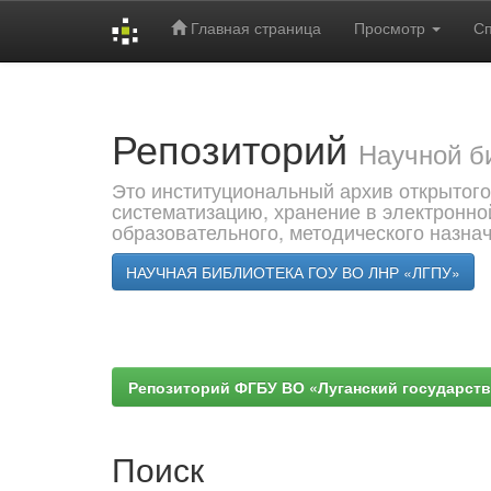
Главная страница
Просмотр
С
Skip
navigation
Репозиторий
Научной б
Это институциональный архив открытого
систематизацию, хранение в электронно
образовательного, методического назна
НАУЧНАЯ БИБЛИОТЕКА ГОУ ВО ЛНР «ЛГПУ»
Репозиторий ФГБУ ВО «Луганский государствен
Поиск