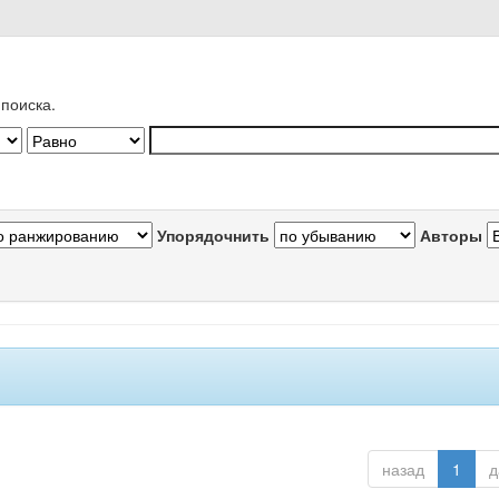
поиска.
Упорядочнить
Авторы
назад
1
д