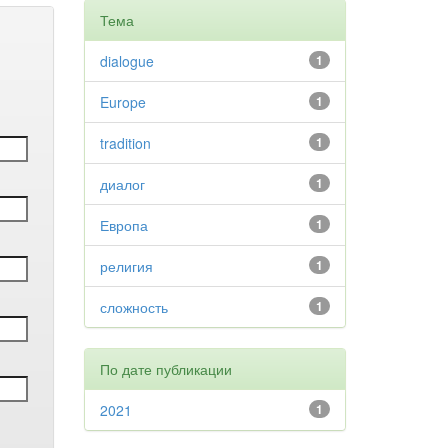
Тема
dialogue
1
Europe
1
tradition
1
диалог
1
Европа
1
религия
1
сложность
1
По дате публикации
2021
1