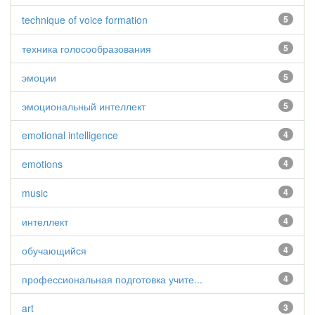
technique of voice formation
5
техника голосообразования
5
эмоции
5
эмоциональный интеллект
5
emotional intelligence
4
emotions
4
music
4
интеллект
4
обучающийся
4
профессиональная подготовка учите...
4
art
3