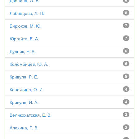
Дрепина, О. Б.
8
Лабинцева, Л. П.
8
Бирюков, М. Ю.
7
Юргайте, Е. А.
7
Дудник, Е. В.
6
Коломойцев, Ю. А.
6
Кривуля, Р. Е.
5
Коночкина, О. И.
4
Кривуля, И. А.
4
Великохатская, Е. В.
3
Алехина, Г. В.
2