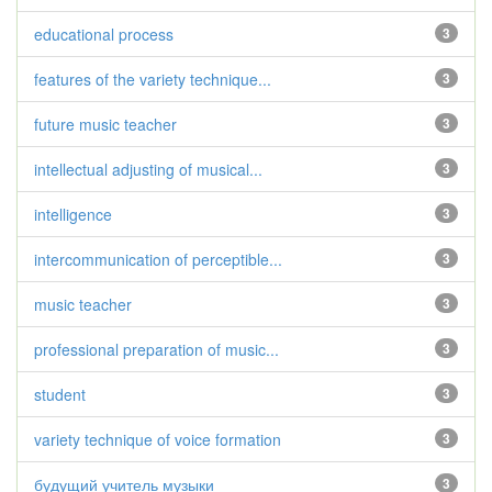
educational process
3
features of the variety technique...
3
future music teacher
3
intellectual adjusting of musical...
3
intelligence
3
intercommunication of perceptible...
3
music teacher
3
professional preparation of music...
3
student
3
variety technique of voice formation
3
будущий учитель музыки
3