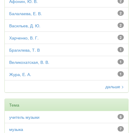
Афонин, Ю. В.
2
Балалаева, Е. В.
2
Васильев, Д. Ю.
2
Харченко, В. Г.
2
Брагилева, Т. В
1
Великохатская, В. В.
1
Жура, Е. А.
1
дальше >
Тема
учитель музыки
8
музыка
7