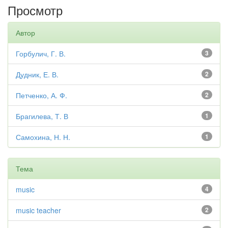
Просмотр
Автор
Горбулич, Г. В.
3
Дудник, Е. В.
2
Петченко, А. Ф.
2
Брагилева, Т. В
1
Самохина, Н. Н.
1
Тема
music
4
music teacher
2