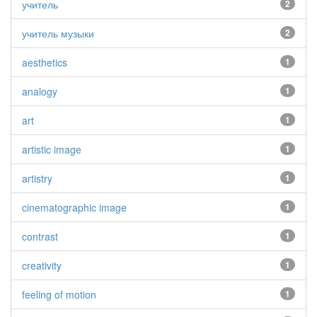
учитель
2
учитель музыки
2
aesthetics
1
analogy
1
art
1
artistic image
1
artistry
1
cinematographic image
1
contrast
1
creativity
1
feeling of motion
1