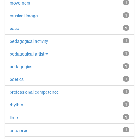
movement
1
musical image
1
pace
1
pedagogical activity
1
pedagogical artistry
1
pedagogics
1
poetics
1
professional competence
1
rhythm
1
time
1
аналогия
1