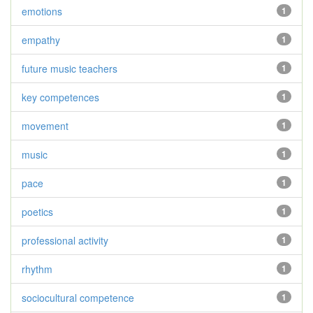
emotions
1
empathy
1
future music teachers
1
key competences
1
movement
1
music
1
pace
1
poetics
1
professional activity
1
rhythm
1
sociocultural competence
1