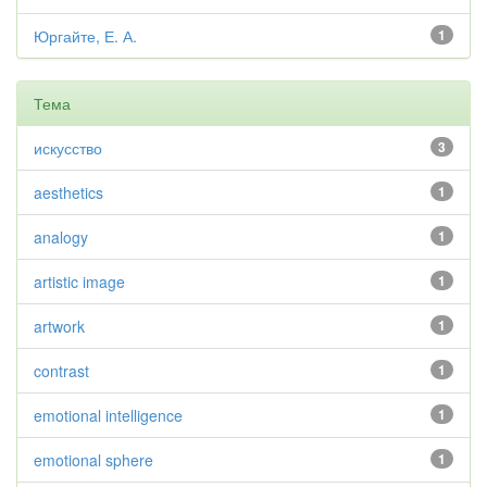
Юргайте, Е. А.
1
Тема
искусство
3
aesthetics
1
analogy
1
artistic image
1
artwork
1
contrast
1
emotional intelligence
1
emotional sphere
1