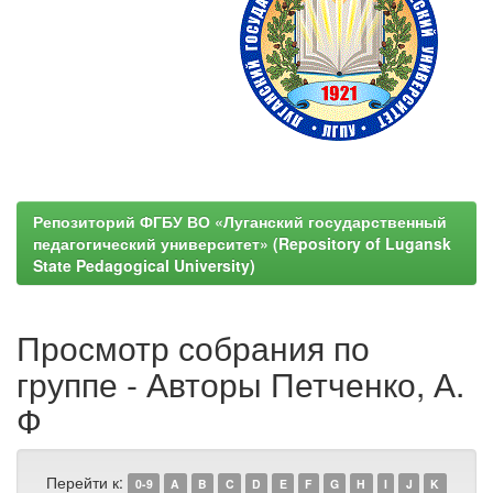
Репозиторий ФГБУ ВО «Луганский государственный
педагогический университет» (Repository of Lugansk
State Pedagogical University)
Просмотр собрания по
группе - Авторы Петченко, А.
Ф
Перейти к:
0-9
A
B
C
D
E
F
G
H
I
J
K