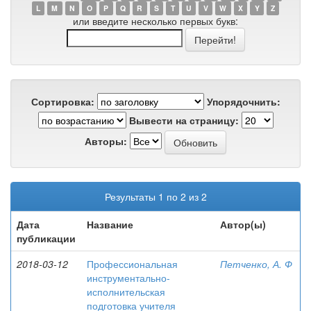
L
M
N
O
P
Q
R
S
T
U
V
W
X
Y
Z
или введите несколько первых букв:
Сортировка:
Упорядочнить:
Вывести на страницу:
Авторы:
Результаты 1 по 2 из 2
Дата
Название
Автор(ы)
публикации
2018-03-12
Профессиональная
Петченко, А. Ф
инструментально-
исполнительская
подготовка учителя