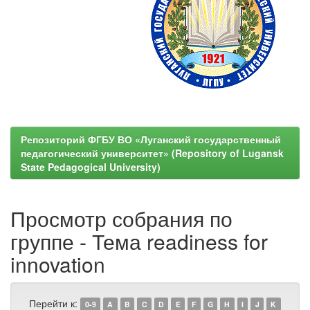
Репозиторий ФГБУ ВО «Луганский государственный
педагогический университет» (Repository of Lugansk
State Pedagogical University)
Просмотр собрания по
группе - Тема readiness for
innovation
Перейти к:
0-9
A
B
C
D
E
F
G
H
I
J
K