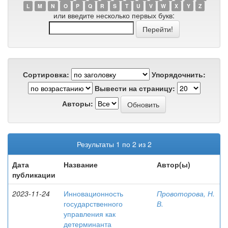
L
M
N
O
P
Q
R
S
T
U
V
W
X
Y
Z
или введите несколько первых букв:
Сортировка:
Упорядочнить:
Вывести на страницу:
Авторы:
Результаты 1 по 2 из 2
Дата
Название
Автор(ы)
публикации
2023-11-24
Инновационность
Провоторова, Н.
государственного
В.
управления как
детерминанта