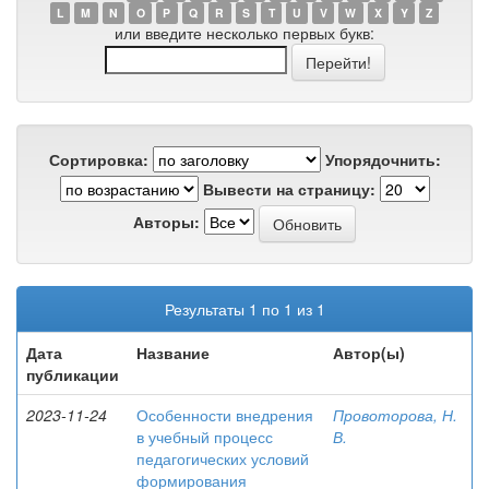
L
M
N
O
P
Q
R
S
T
U
V
W
X
Y
Z
или введите несколько первых букв:
Сортировка:
Упорядочнить:
Вывести на страницу:
Авторы:
Результаты 1 по 1 из 1
Дата
Название
Автор(ы)
публикации
2023-11-24
Особенности внедрения
Провоторова, Н.
в учебный процесс
В.
педагогических условий
формирования