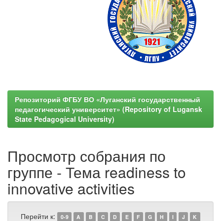
Репозиторий ФГБУ ВО «Луганский государственный
педагогический университет» (Repository of Lugansk
State Pedagogical University)
Просмотр собрания по
группе - Тема readiness to
innovative activities
Перейти к:
0-9
A
B
C
D
E
F
G
H
I
J
K