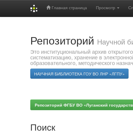
Главная страница
Просмотр
С
Skip
navigation
Репозиторий
Научной б
Это институциональный архив открытого
систематизацию, хранение в электронно
образовательного, методического назна
НАУЧНАЯ БИБЛИОТЕКА ГОУ ВО ЛНР «ЛГПУ»
Репозиторий ФГБУ ВО «Луганский государствен
Поиск