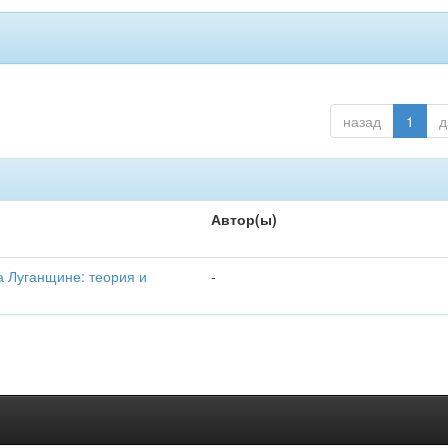
назад
1
д
Автор(ы)
 Луганщине: теория и
-