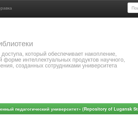
правка
иблиотеки
 доступа, который обеспечивает накопление,
й форме интеллектуальных продуктов научного,
чения, созданных сотрудниками университета
ный педагогический университет» (Repository of Lugansk Stat