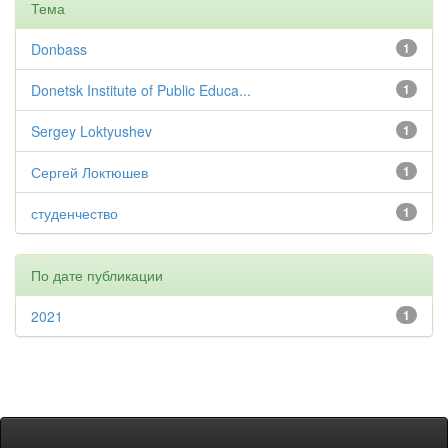
Тема
Donbass
1
Donetsk Institute of Public Educa...
1
Sergey Loktyushev
1
Сергей Локтюшев
1
студенчество
1
По дате публикации
2021
1