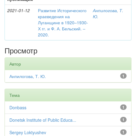
2021-01-12
Развитие Исторического
Анпилогова, Т.
краеведения на
Ю.
Луганщине в 1920–1930-
Х гг. и Ф. А. Бельский. –
2020.
Просмотр
Автор
Анпилогова, Т. Ю.
1
Тема
Donbass
1
Donetsk Institute of Public Educa...
1
Sergey Loktyushev
1