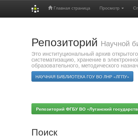
Главная страница
Просмотр
С
Skip
navigation
Репозиторий
Научной б
Это институциональный архив открытого
систематизацию, хранение в электронно
образовательного, методического назна
НАУЧНАЯ БИБЛИОТЕКА ГОУ ВО ЛНР «ЛГПУ»
Репозиторий ФГБУ ВО «Луганский государствен
Поиск