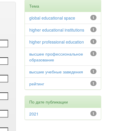
Тема
global educational space
1
higher educational institutions
1
higher professional education
1
высшее профессиональное
1
образование
высшие учебные заведения
1
рейтинг
1
По дате публикации
2021
1