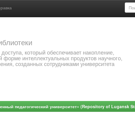
правка
иблиотеки
 доступа, который обеспечивает накопление,
й форме интеллектуальных продуктов научного,
чения, созданных сотрудниками университета
ный педагогический университет» (Repository of Lugansk Stat