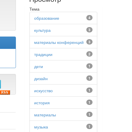
Тема
образование
4
культура
3
материалы конференций
3
традиции
2
дети
1
дизайн
1
искусство
1
история
1
материалы
1
музыка
1