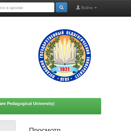
Войти
e Pedagogical University)
Просмотр