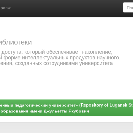
правка
иблиотеки
 доступа, который обеспечивает накопление,
й форме интеллектуальных продуктов научного,
чения, созданных сотрудниками университета
ный педагогический университет» (Repository of Lugansk Stat
о образования имени Джульетты Якубович